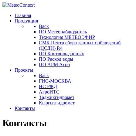
Главная
Продукция
Back
ПО Метеонаблюдатель
Технология МЕТЕОЭФИР
СМК Центр сбора данных наблюдений
(ЦСДН) R4
ПО Контроль данных
ПО Расход воды
ПО АРМ Агро
Проекты
Back
ГИС-МОСКВА
НС РЖД
АгроИТС
Таджикгидромет
Кыргызгидромет
Контакты
Контакты