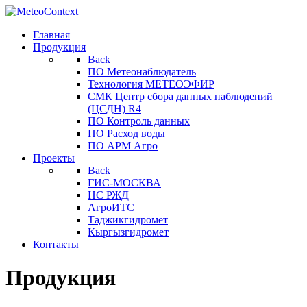
Главная
Продукция
Back
ПО Метеонаблюдатель
Технология МЕТЕОЭФИР
СМК Центр сбора данных наблюдений
(ЦСДН) R4
ПО Контроль данных
ПО Расход воды
ПО АРМ Агро
Проекты
Back
ГИС-МОСКВА
НС РЖД
АгроИТС
Таджикгидромет
Кыргызгидромет
Контакты
Продукция