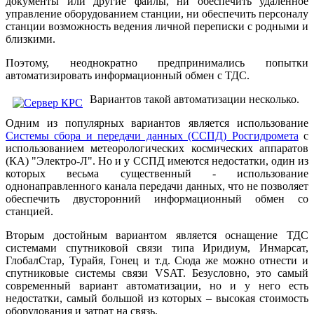
документы или другие файлы, ни обеспечить удаленное
управление оборудованием станции, ни обеспечить персоналу
станции возможность ведения личной переписки с родными и
близкими.
Поэтому, неоднократно предпринимались попытки
автоматизировать информационный обмен с ТДС.
Вариантов такой автоматизации несколько.
Одним из популярных вариантов является использование
Системы сбора и передачи данных (ССПД) Росгидромета
с
использованием метеорологических космических аппаратов
(КА) "Электро-Л". Но и у ССПД имеются недостатки, один из
которых весьма существенный - использование
однонаправленного канала передачи данных, что не позволяет
обеспечить двусторонний информационный обмен со
станцией.
Вторым достойным вариантом является оснащение ТДС
системами спутниковой связи типа Иридиум, Инмарсат,
ГлобалСтар, Турайя, Гонец и т.д. Сюда же можно отнести и
спутниковые системы связи VSAT. Безусловно, это самый
современный вариант автоматизации, но и у него есть
недостатки, самый большой из которых – высокая стоимость
оборудования и затрат на связь.