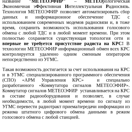
название
"МЕТЕОЭФИР"
–
МЕТЕО
рологическая
Э
кономичная э
Ф
фективная
И
нтеллектуальная
Р
адиосвязь.
Технология МЕТЕОЭФИР позволяет автоматизировать сбор
данных и информационное обеспечение ТДС с
использованием современных модемов радиосвязи и, в тоже
время, сохранить возможность использования голосового
обмена с любой ТДС и в любой момент времени. При этом
полностью сохраняется существующая топология сети и
впервые не требуется присутствие радиста на КРС!
В
технологии МЕТЕОЭФИР информационный обмен всех КРС
контролируется удаленно одним сменным оператором
непосредственно из УГМС.
Такая возможность достигается за счет использования на КРС
и в УГМС специализированного программного обеспечения
(СПО) «АРМ Управления КРС» и специально
разработанного «Коммутатора сигналов МЕТЕОЭФИР».
Коммутатор сигналов МЕТЕОЭФИР устанавливается на КРС
в составе радиооборудования и позволяет, в случае
необходимости, в любой момент времени по сигналу из
УГМС перевести радиотракт приема/передачи информации из
режима штатного цифрового обмена данными в режим
голосового обмена с любой станцией.