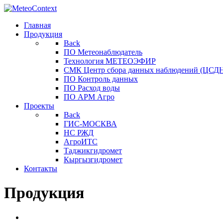
Главная
Продукция
Back
ПО Метеонаблюдатель
Технология МЕТЕОЭФИР
СМК Центр сбора данных наблюдений (ЦСДН
ПО Контроль данных
ПО Расход воды
ПО АРМ Агро
Проекты
Back
ГИС-МОСКВА
НС РЖД
АгроИТС
Таджикгидромет
Кыргызгидромет
Контакты
Продукция