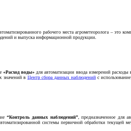
томатизированного рабочего места агрометеоролога – это комп
людений и выпуска информационной продукции.
ие
«Расход воды»
для автоматизации ввода измерений расходы 
х значений в
Центр сбора данных наблюдений
с использовани
ние
“Контроль данных наблюдений”
, предназначенное для а
Автоматизированной системы первичной обработки текущей м