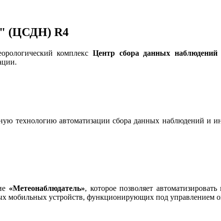
" (ЦСДН) R4
еорологический комплекс
Центр сбора данных наблюдени
ации.
ю технологию автоматизации сбора данных наблюдений и ин
ние
«Метеонаблюдатель»
, которое позволяет автоматизироват
ых мобильных устройств, функционирующих под управлением 