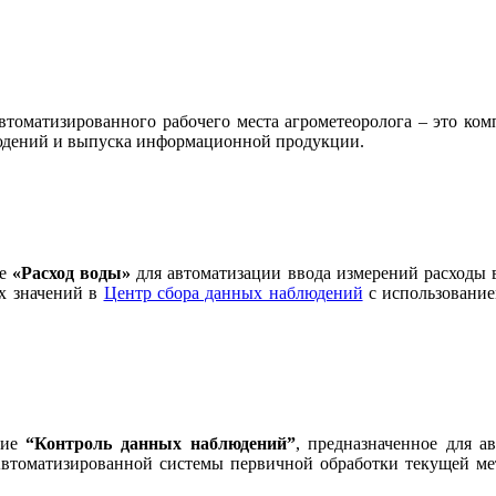
томатизированного рабочего места агрометеоролога – это комп
людений и выпуска информационной продукции.
ие
«Расход воды»
для автоматизации ввода измерений расходы 
х значений в
Центр сбора данных наблюдений
с использовани
ние
“Контроль данных наблюдений”
, предназначенное для а
Автоматизированной системы первичной обработки текущей м