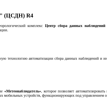
" (ЦСДН) R4
еорологический комплекс
Центр сбора данных наблюдени
ации.
ю технологию автоматизации сбора данных наблюдений и ин
ние
«Метеонаблюдатель»
, которое позволяет автоматизироват
ых мобильных устройств, функционирующих под управлением 