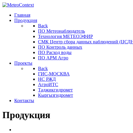
Главная
Продукция
Back
ПО Метеонаблюдатель
Технология МЕТЕОЭФИР
СМК Центр сбора данных наблюдений (ЦСДН
ПО Контроль данных
ПО Расход воды
ПО АРМ Агро
Проекты
Back
ГИС-МОСКВА
НС РЖД
АгроИТС
Таджикгидромет
Кыргызгидромет
Контакты
Продукция