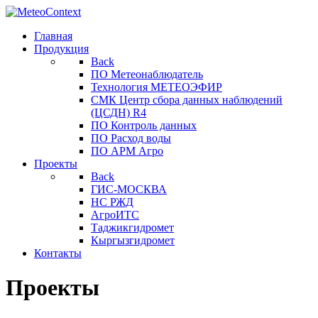
Главная
Продукция
Back
ПО Метеонаблюдатель
Технология МЕТЕОЭФИР
СМК Центр сбора данных наблюдений
(ЦСДН) R4
ПО Контроль данных
ПО Расход воды
ПО АРМ Агро
Проекты
Back
ГИС-МОСКВА
НС РЖД
АгроИТС
Таджикгидромет
Кыргызгидромет
Контакты
Проекты